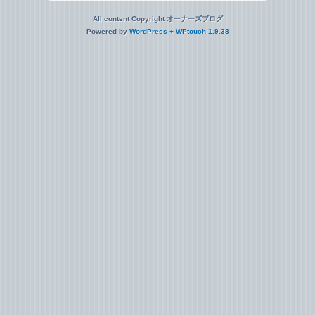
All content Copyright オーナーズブログ
Powered by
WordPress
+
WPtouch 1.9.38