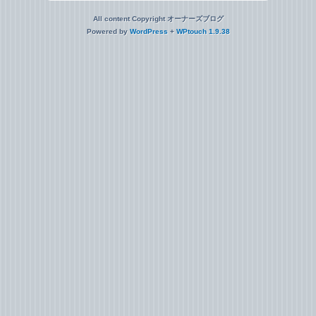
All content Copyright オーナーズブログ
Powered by
WordPress
+
WPtouch 1.9.38