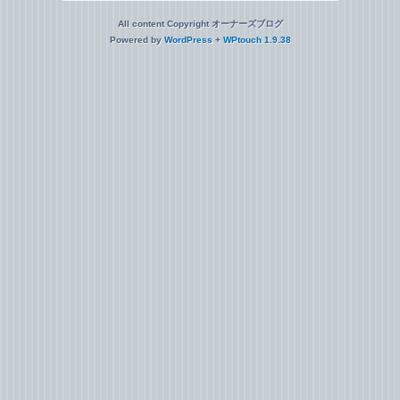
All content Copyright オーナーズブログ
Powered by
WordPress
+
WPtouch 1.9.38