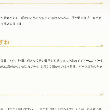
か天気がよく、暖かいと気になります 顔はもちろん、手や足も保湿、ＵＶカ
 ４月２６日（日）
すね
う毎日ですが、昨日、何となく春の日差しを感じましたあわててアームカバーし
るのに気付かないだけなのかも ３月２０日からの２ヶ月間、パーツ脱毛のキャ
今日はすごく寒いですね。 一雨ごとに暖かくなるんでしょうが、気温差に参