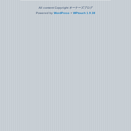
All content Copyright オーナーズブログ
Powered by
WordPress
+
WPtouch 1.9.38