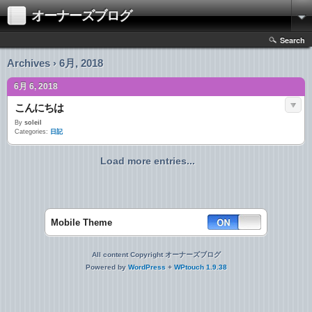
オーナーズブログ
Search
Archives › 6月, 2018
6月 6, 2018
こんにちは
By
soleil
Categories:
日記
Load more entries...
Mobile Theme
All content Copyright オーナーズブログ
Powered by
WordPress
+
WPtouch 1.9.38