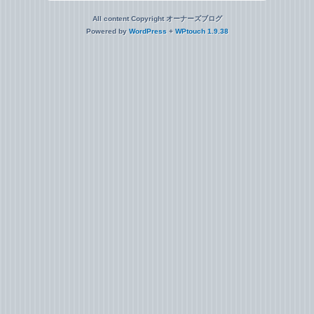
All content Copyright オーナーズブログ
Powered by
WordPress
+
WPtouch 1.9.38