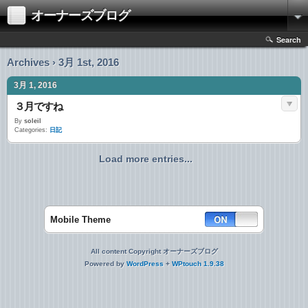
オーナーズブログ
Search
Archives › 3月 1st, 2016
3月 1, 2016
３月ですね
By
soleil
Categories:
日記
Load more entries...
Mobile Theme
All content Copyright オーナーズブログ
Powered by
WordPress
+
WPtouch 1.9.38