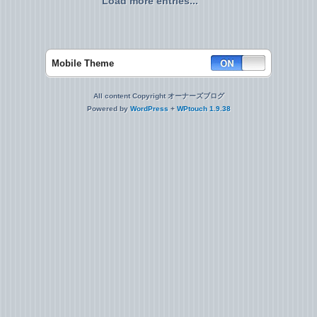
Load more entries...
Mobile Theme
All content Copyright オーナーズブログ
Powered by
WordPress
+
WPtouch 1.9.38