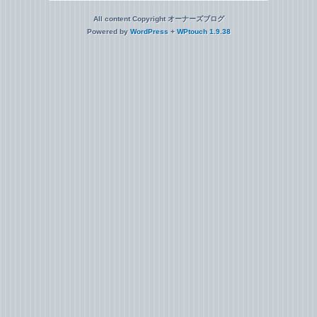
All content Copyright オーナーズブログ
Powered by
WordPress
+
WPtouch 1.9.38