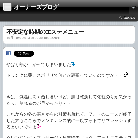
オーナーズブログ
Search
不安定な時期のエステメニュー
10月 10th, 2013 @ 02:38 pm › soleil
やはり熱が上がってしまいました
ドリンクに薬、スポドリで何とか頑張っているのですが・・
今は、気温は高く蒸し暑いけど、肌は乾燥して化粧のりが悪かっ
たり、崩れるのが早かったり・・
これからの冬の寒さからの対策も兼ねて、フォトのコースが終了
した方もここらでメンテナンス的に一度フォトでリフレッシュす
るといいですよ
クレンジング・マッサージ・角質除去パック・フォトエステ・ロ