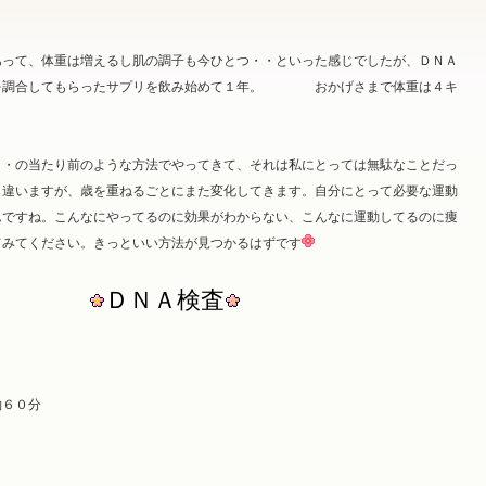
あって、体重は増えるし肌の調子も今ひとつ・・といった感じでしたが、ＤＮＡ
のを調合してもらったサプリを飲み始めて１年。 おかげさまで体重は４キ
・・の当たり前のような方法でやってきて、それは私にとっては無駄なことだっ
も違いますが、歳を重ねるごとにまた変化してきます。自分にとって必要な運動
んですね。こんなにやってるのに効果がわからない、こんなに運動してるのに痩
てみてください。きっといい方法が見つかるはずです
ＤＮＡ検査
）
約６０分