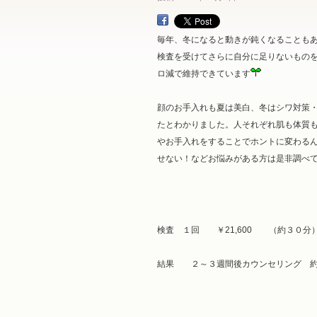
毎年、冬になると動きが鈍くなることも
検査を受けてさらに自分に足りないも
ロ減で維持できています
顔のお手入れも夏は美白、冬はシワ対策
たとわかりました。人それぞれ肌も体質
やお手入れをすることでホントに変わる
せない！などお悩みがある方は是非調べ
検査 １回 ￥21,600 （約３０分
結果 ２～３週間後カウンセリング 