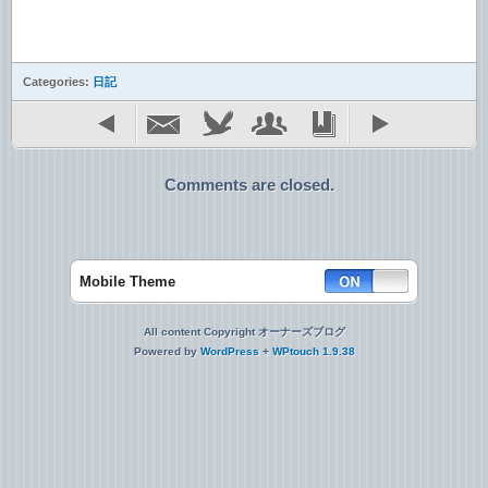
Categories:
日記
Comments are closed.
Mobile Theme
All content Copyright オーナーズブログ
Powered by
WordPress
+
WPtouch 1.9.38