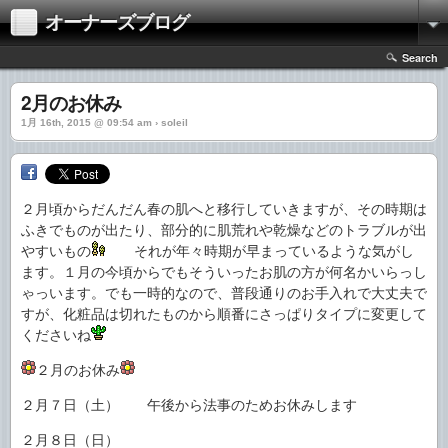
オーナーズブログ
Search
2月のお休み
1月 16th, 2015 @ 09:54 am › soleil
２月頃からだんだん春の肌へと移行していきますが、その時期は
ふきでものが出たり、部分的に肌荒れや乾燥などのトラブルが出
やすいもの
それが年々時期が早まっているような気がし
ます。１月の今頃からでもそういったお肌の方が何名かいらっし
ゃっいます。でも一時的なので、普段通りのお手入れで大丈夫で
すが、化粧品は切れたものから順番にさっぱりタイプに変更して
くださいね
２月のお休み
２月７日（土） 午後から法事のためお休みします
２月８日（日）