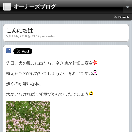
オーナーズブログ
Search
こんにちは
5月 17th, 2016 @ 03:12 pm › soleil
先日、犬の散歩に出たら、空き地が花畑に変身
植えたものではないでしょうが、きれいですね
歩くのが嫌いな私。
犬がいなければまず気づかなかったでしょう