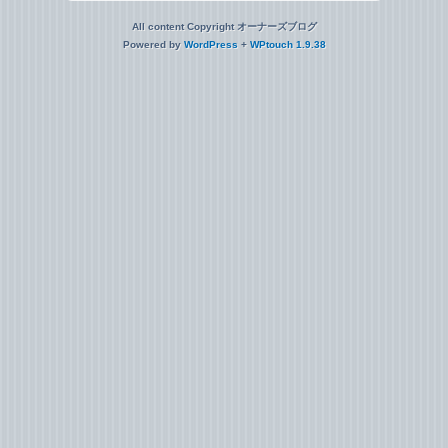
All content Copyright オーナーズブログ
Powered by
WordPress
+
WPtouch 1.9.38