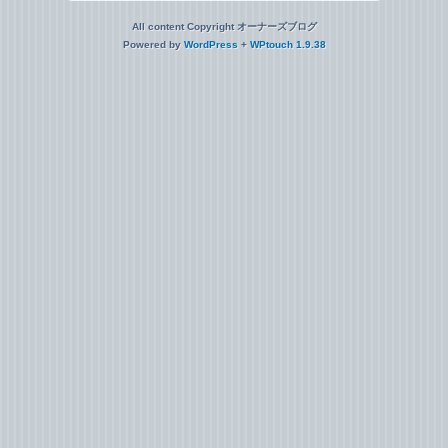
All content Copyright オーナーズブログ
Powered by
WordPress
+
WPtouch 1.9.38