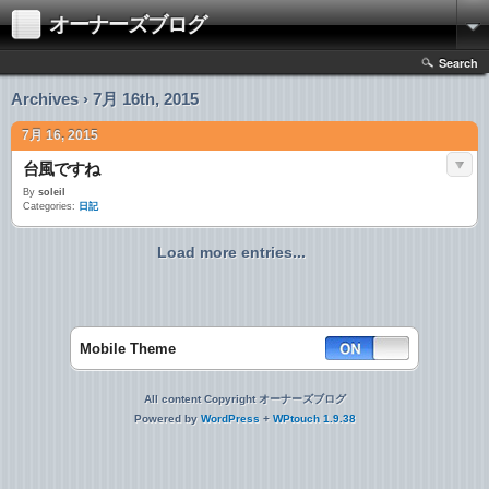
オーナーズブログ
Search
Archives › 7月 16th, 2015
7月 16, 2015
台風ですね
By
soleil
Categories:
日記
Load more entries...
Mobile Theme
All content Copyright オーナーズブログ
Powered by
WordPress
+
WPtouch 1.9.38