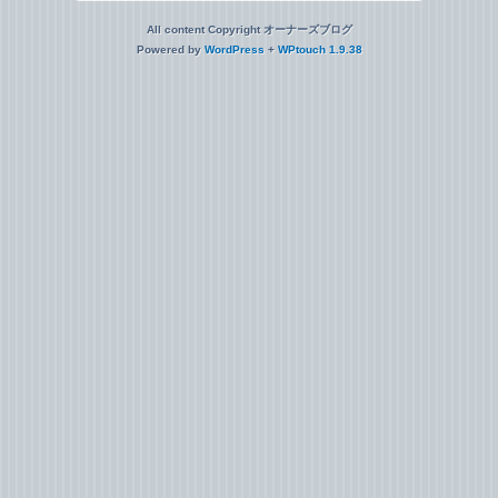
All content Copyright オーナーズブログ
Powered by
WordPress
+
WPtouch 1.9.38