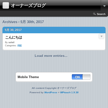
オーナーズブログ
Search
Archives › 5月 30th, 2017
5月 30, 2017
こんにちは
By
soleil
Categories:
日記
Load more entries...
Mobile Theme
All content Copyright オーナーズブログ
Powered by
WordPress
+
WPtouch 1.9.38